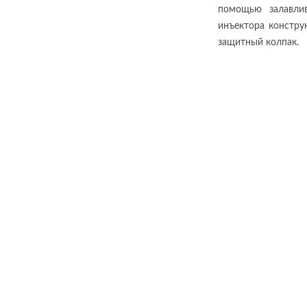
помощью залавли
инъектора констру
защитный колпак.