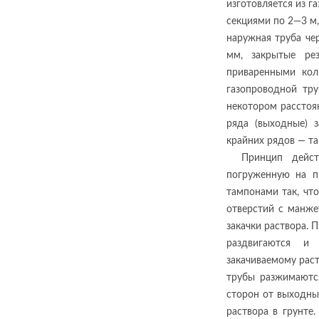
изготовляется из 
секциями по 2—3 м
наружная труба че
мм, закрытые ре
приваренными коль
газопроводной тр
некотором расстоя
ряда (выходные) 
крайних рядов — та
Принцип дейс
погруженную на п
тампонами так, чт
отверстий с манже
закачки раствора. 
раздвигаются и
закачиваемому рас
трубы разжимаются
сторон от выходны
раствора в грунте