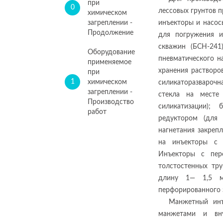
при
0
лессовых грунтов 
химическом
загреплении -
инъекторы и насос
Продолжение
для погружения и
скважин (БСН-241
Оборудование
пневматического н
применяемое
хранения растворо
при
1
химическом
силикаторазварочн
загреплении -
стекла на месте
Производство
силикатизации);
работ
редуктором (для 
нагнетания закреп
на инъекторы с 
Инъекторы с пер
толстостенных тр
длину 1— 1,5 м
перфорированного 
Манжетный инъ
манжетами и вн