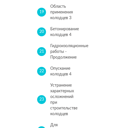
Область
19
применения
колодцев 3
Бетонирование
20
колодцев 4
Гидроизоляционные
21
работы -
Продолжение
Опускание
22
колодцев 4
Устранение
характерных
осложнений
23
при
строительстве
колодцев
Для