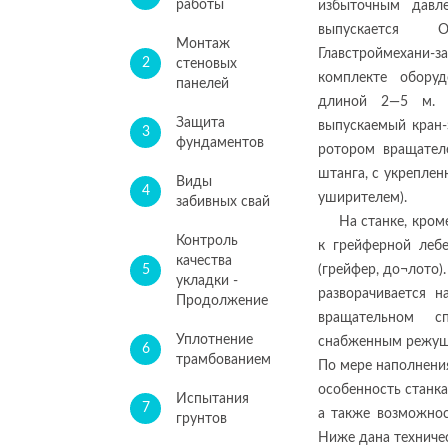
работы
избыточным давл
выпускается О
Монтаж
Главстроймехани-з
2
стеновых
комплекте обору
панелей
длиной 2—5 м. Б
Защита
выпускаемый кран-
3
фундаментов
ротором вращателе
штанга, с укрепле
Виды
4
уширителем).
забивных свай
На станке, кром
Контроль
к грейферной леб
качества
5
(грейфер, до¬лото)
укладки -
разворачивается 
Продолжение
вращательном с
Уплотнение
снабженным режущ
6
трамбованием
По мере наполнения
особенность станка
Испытания
7
а также возможнос
грунтов
Ниже дана техничес