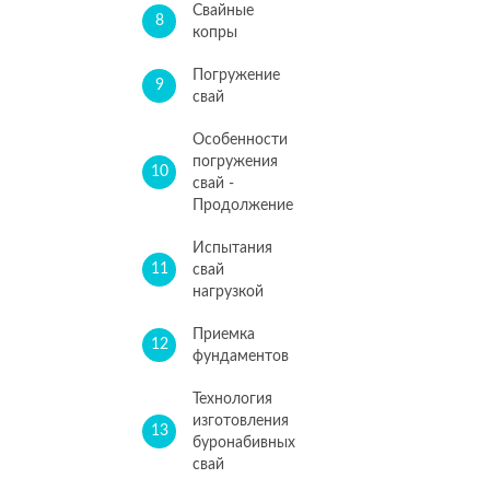
Свайные
8
копры
Погружение
9
свай
Особенности
погружения
10
свай -
Продолжение
Испытания
11
свай
нагрузкой
Приемка
12
фундаментов
Технология
изготовления
13
буронабивных
свай