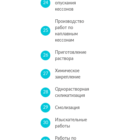
24
опускания
кессонов
Производство
работ по
25
наплавным
кессонам
Приготовление
26
раствора
Химическое
27
закрепление
Однорастворная
28
силикатизация
29
Смолизация
Изыскательные
30
работы
Работы по