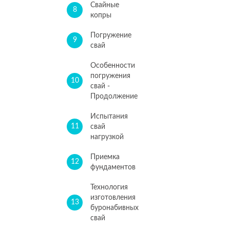
Свайные
8
копры
Погружение
9
свай
Особенности
погружения
10
свай -
Продолжение
Испытания
11
свай
нагрузкой
Приемка
12
фундаментов
Технология
изготовления
13
буронабивных
свай