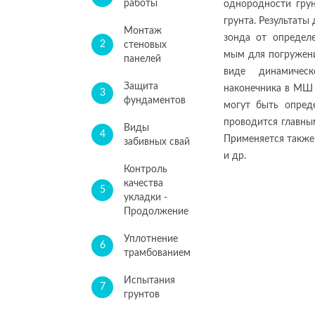
работы
однородности грун
грунта. Результат
Монтаж
зонда от определе
2
стеновых
мым для погружени
панелей
виде динамическ
Защита
наконечника в МШ 
3
фундаментов
могут быть опред
проводится главны
Виды
4
Применяется также
забивных свай
и др.
Контроль
качества
5
укладки -
Продолжение
Уплотнение
6
трамбованием
Испытания
7
грунтов