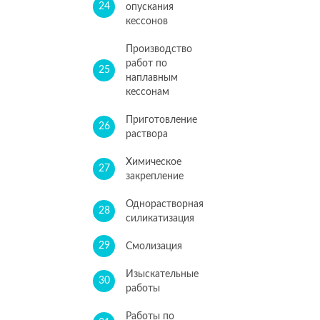
24
опускания
кессонов
Производство
работ по
25
наплавным
кессонам
Приготовление
26
раствора
Химическое
27
закрепление
Однорастворная
28
силикатизация
29
Смолизация
Изыскательные
30
работы
Работы по