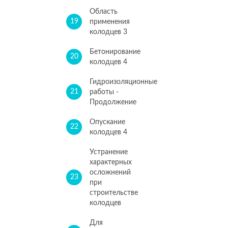
Область
19
применения
колодцев 3
Бетонирование
20
колодцев 4
Гидроизоляционные
21
работы -
Продолжение
Опускание
22
колодцев 4
Устранение
характерных
осложнений
23
при
строительстве
колодцев
Для