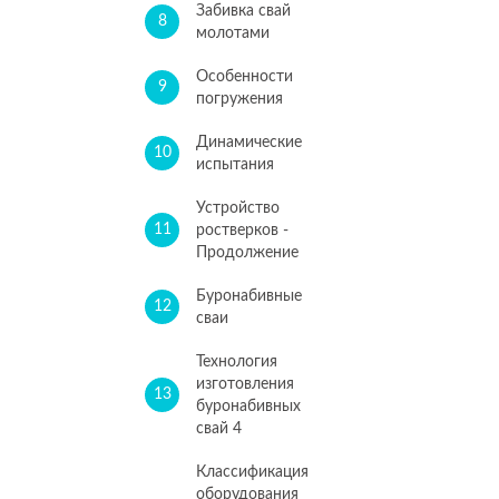
Забивка свай
8
молотами
Особенности
9
погружения
Динамические
10
испытания
Устройство
11
ростверков -
Продолжение
Буронабивные
12
сваи
Технология
изготовления
13
буронабивных
свай 4
Классификация
оборудования