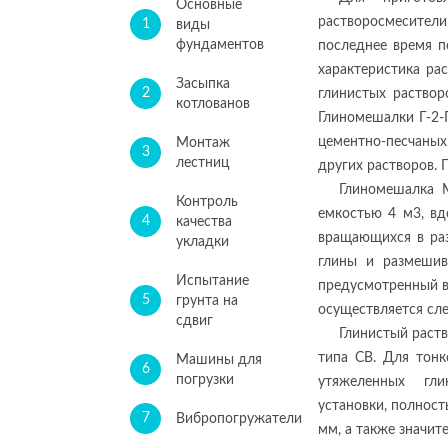
Основные
растворосмесител
1
виды
фундаментов
последнее время п
характеристика ра
Засыпка
2
глинистых раствор
котлованов
Глиномешалки Г-2-
цементно-песчаны
Монтаж
3
лестниц
других растворов. 
Глиномешалка М
Контроль
емкостью 4 м3, вд
4
качества
вращающихся в раз
укладки
глины и размешива
Испытание
предусмотренный в
5
грунта на
осуществляется сл
сдвиг
Глинистый раст
типа СВ. Для тонк
Машины для
6
погрузки
утяжеленных гли
установки, полност
7
Вибропогружатели
мм, а также значит