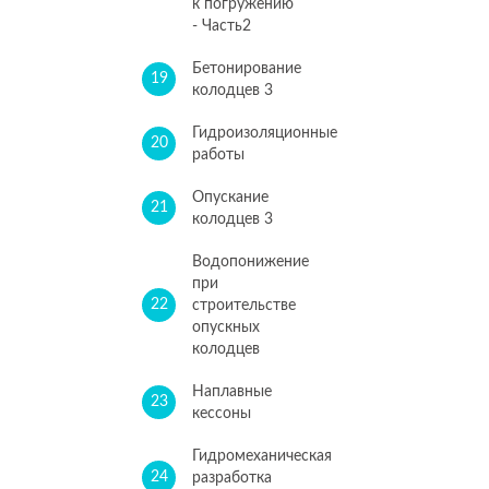
к погружению
- Часть2
Бетонирование
19
колодцев 3
Гидроизоляционные
20
работы
Опускание
21
колодцев 3
Водопонижение
при
22
строительстве
опускных
колодцев
Наплавные
23
кессоны
Гидромеханическая
24
разработка