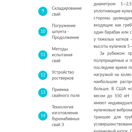
диаметром 1—2,
Складирование
9
уплотняющие кулач
свай
стороны цилиндри
входящие как греб
Погружение
10
шпунта -
один барабан или 
Продолжение
у тяжелых катков 
высоты кулачков 5—
Методы
За рубежом пр
11
испытания
полуприцепные и п
свай
последнее время п
Устройство
нагрузкой на коле
12
ростверков
наибольшее распр
больше. В США но
Приемка
13
свайного поля
весом до 550 кН 
имеют индивидуал
Технология
кулачковые виброка
изготовления
14
траншее для тру
буронабивных
усовершенствов
свай 3
кулачковый каток. 