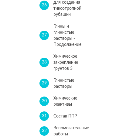
для создания
26
тиксотропной
рубашки
Глины и
глинистые
27
растворы -
Продолжение
Химическое
28
закрепление
грунтов 3
Глинистые
29
растворы
Химические
30
реактивы
31
Состав ППР
Вспомогательные
32
работы