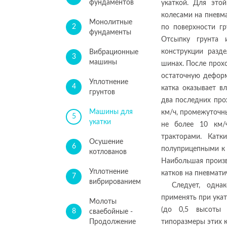
фундаментов
укаткой. Для это
колесами на пневм
Монолитные
2
по поверхности г
фундаменты
Отсыпку грунта 
конструкции разде
Вибрационные
3
машины
шинах. После прох
остаточную деформ
Уплотнение
4
катка оказывает в
грунтов
два последних про
Машины для
км/ч, промежуточн
5
укатки
не более 10 км/ч
тракторами. Кат
Осушение
6
полуприцепными к 
котлованов
Наибольшая произв
Уплотнение
катков на пневмати
7
вибрированием
Следует, одна
применять при укат
Молоты
(до 0,5 высоты 
8
сваебойные -
Продолжение
типоразмеры этих к