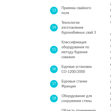
Приемка свайного
13
поля
Технология
14
изготовления
буронабивных свай 3
Классификация
оборудования по
15
методу бурения
скважин
Буровая установка
16
СО-1200/2000
Буровые станки
17
Франции
Оборудование для
18
сооружения стены
Область применения