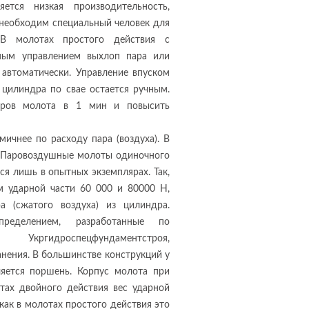
тся низкая производительность,
й необходим специальный человек для
. В молотах простого действия с
чным управлением выхлоп пара или
 автоматически. Управление впуском
 цилиндра по свае остается ручным.
ударов молота в 1 мин и повысить
ичнее по расходу пара (воздуха). В
. Паровоздушные молоты одиночного
я лишь в опытных экземплярах. Так,
 ударной части 60 000 и 80000 Н,
а (сжатого воздуха) из цилиндра.
пределением, разработанные по
ргидроспецфундаментстроя,
нения. В большинстве конструкций у
яется поршень. Корпус молота при
тах двойного действия вес ударной
как в молотах простого действия это