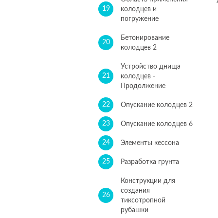
19
колодцев и
погружение
Бетонирование
20
колодцев 2
Устройство днища
21
колодцев -
Продолжение
22
Опускание колодцев 2
23
Опускание колодцев 6
24
Элементы кессона
25
Разработка грунта
Конструкции для
создания
26
тиксотропной
рубашки