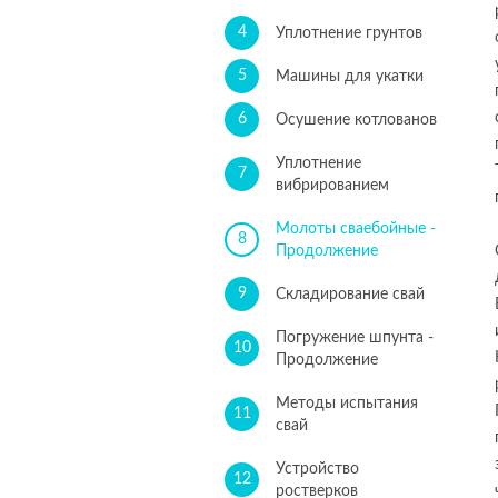
4
Уплотнение грунтов
5
Машины для укатки
6
Осушение котлованов
Уплотнение
7
вибрированием
Молоты сваебойные -
8
Продолжение
9
Складирование свай
Погружение шпунта -
10
Продолжение
Методы испытания
11
свай
Устройство
12
ростверков