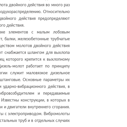
лота двойного действия во много раз
воздухораспределению. Относительно
двойного действия предопределяют
го действия.
ивке элементов с малым лобовым
т, балки, железобетонные трубчатые
ществом молотов двойного действия
лот снабжается шлангом для выхлопа
нец которого крепится к выхлопному
изель-молот работает по принципу
ергии служит маловязкое дизельное
 штанговые. Основные параметры их
 ударно-вибрационного действия, в
вибровозбудителем и передаваемые
 Известны конструкции, в которых в
и и двигатели внутреннего сгорания.
ты с электроприводом. Вибромолоты
стальных труб и в отдельных случаях