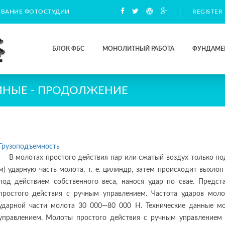
ВАНИЕ ФОТОСТУДИИ
REGISTER
БЛОК ФБС
МОНОЛИТНЫЙ РАБОТА
ФУНДАМЕ
НЫЕ - ПРОДОЛЖЕНИЕ
Грузоподъемность
В молотах простого действия пар или сжатый воздух только по
м) ударную часть молота, т. е. цилиндр, затем происходит выхло
под действием собственного веса, нанося удар по свае. Предс
простого действия с ручным управлением. Частота ударов мол
ударной части молота 30 000—80 000 Н. Технические данные м
управлением. Молоты простого действия с ручным управлением