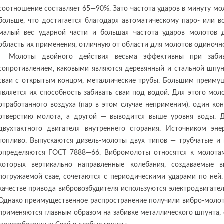
соотношение составляет 65—90%. Зато частота ударов в минуту мо
больше, что достигается благодаря автоматическому паро- или 
малый вес ударной части и большая частота ударов молотов 
область их применения, отличную от области для молотов одиночно
Молоты двойного действия весьма эффективны при заб
сопротивлением, каковыми являются деревянный и стальной шпун
сваи с открытым концом, металлические трубы. Большим преиму
является их способность забивать сваи под водой. Для этого мо
отработанного воздуха (пар в этом случае неприменим), один ко
отверстию молота, а другой — выводится выше уровня воды. Д
двухтактного двигателя внутреннего сгорания. Источником эн
топливо. Выпускаются дизель-молоты двух типов — трубчатые и
определяются ГОСТ 7888—66. Вибромолоты относятся к молотам
которых вертикально направленные колебания, создаваемые 
погружаемой свае, сочетаются с периодическими ударами по ней.
качестве привода вибровозбудителя используются электродвигател
Однако преимущественное распространение получили вибро-моло
применяются главным образом на забивке металлического шпунта, 