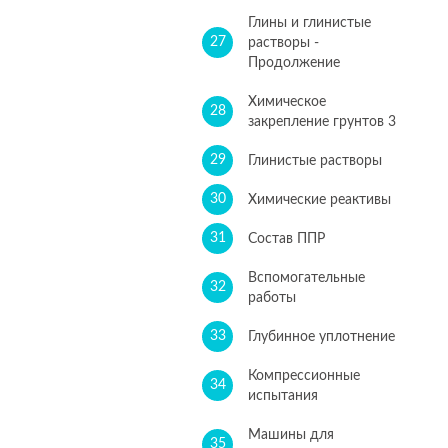
Глины и глинистые
27
растворы -
Продолжение
Химическое
28
закрепление грунтов 3
29
Глинистые растворы
30
Химические реактивы
31
Состав ППР
Вспомогательные
32
работы
33
Глубинное уплотнение
Компрессионные
34
испытания
Машины для
35