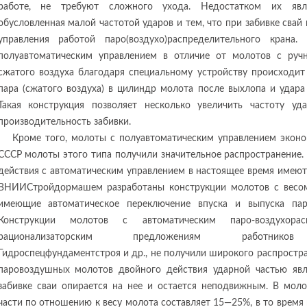
работе, не требуют сложного ухода. Недостатком их являе
обусловленная малой частотой ударов и тем, что при забивке сва
управления работой паро(воздухо)распределительного крана
полуавтоматическим управлением в отличие от молотов с ру
сжатого воздуха благодаря специальному устройству происходит
пара (сжатого воздуха) в цилиндр молота после выхлопа и удара
Такая конструкция позволяет несколько увеличить частоту 
производительность забивки.
Кроме того, молоты с полуавтоматическим управлением эконом
СССР молоты этого типа получили значительное распространение
действия с автоматическим управлением в настоящее время имеютс
ВНИИСтройдормашем разработаны конструкции молотов с весом
имеющие автоматическое переключение впуска и выпуска пар
Конструкции молотов с автоматическим паро-воздухорас
рационализаторским предложениям работников Ук
Гидроспецфундаментстроя и др., не получили широкого распростра
паровоздушных молотов двойного действия ударной частью явл
забивке сваи опирается на нее и остается неподвижным. В моло
части по отношению к весу молота составляет 15—25%, в то время 