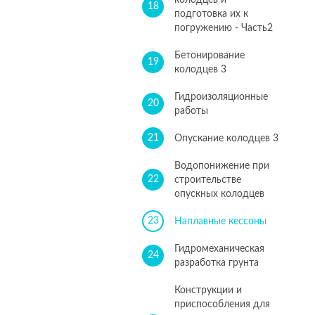
колодцев и
18
подготовка их к
погружению - Часть2
Бетонирование
19
колодцев 3
Гидроизоляционные
20
работы
21
Опускание колодцев 3
Водопонижение при
22
строительстве
опускных колодцев
23
Наплавные кессоны
Гидромеханическая
24
разработка грунта
Конструкции и
приспособления для