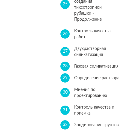
создания
25
тиксотропной
рубашки -
Продолжение
Контроль качества
26
работ
Двухрастворная
27
силикатизация
28
Газовая силикатизация
29
Определение раствора
Мнения по
30
проектированию
Контроль качества и
31
приемка
32
Зондирование грунтов