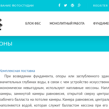
ВАНИЕ ФОТОСТУДИИ
REGISTER
БЛОК ФБС
МОНОЛИТНЫЙ РАБОТА
ФУНДАМЕ
СОНЫ
Комплексная поставка
При возведении фундамента, опоры или заглубленного зда
значительных глубинах воды, в связи с чем устройство искусстве
экономически невыгодным, используют наплавные кессоны. Напл
камеры, замкнутой камеры равновесия, открытой сверху центра
рабочего балласта на потолке камеры. Камера равновесия, центра
наполняются водой, которая служит балластом кессона при его