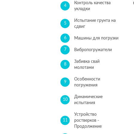
Контроль качества
4
укладки
Испытание грунта на
5
сдвиг
6
Машины для погрузки
7
Вибропогружатели
Забивка свай
8
молотами
Особенности
9
погружения
Динамические
10
испытания
Устройство
11
ростверков -
Продолжение