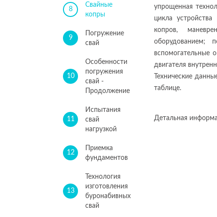
Свайные
упрощенная технол
8
копры
цикла устройства
копров, маневр
Погружение
9
оборудованием; п
свай
вспомогательные 
Особенности
двигателя внутренн
погружения
10
Технические данны
свай -
таблице.
Продолжение
Испытания
Детальная информ
11
свай
нагрузкой
Приемка
12
фундаментов
Технология
изготовления
13
буронабивных
свай