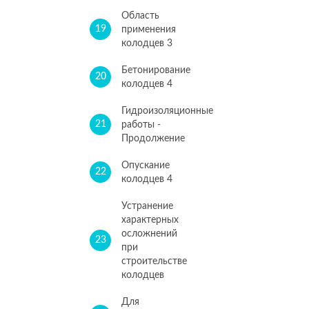
Область
19
применения
колодцев 3
Бетонирование
20
колодцев 4
Гидроизоляционные
21
работы -
Продолжение
Опускание
22
колодцев 4
Устранение
характерных
осложнений
23
при
строительстве
колодцев
Для