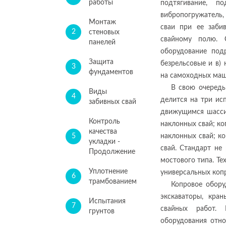
работы
подтягивание, 
вибропогружатель
Монтаж
сваи при ее заби
2
стеновых
свайному полю. 
панелей
оборудование под
Защита
безрельсовые и в)
3
фундаментов
на самоходных маш
В свою очередь
Виды
4
делится на три ис
забивных свай
движущимся шасси
Контроль
наклонных свай; к
качества
5
наклонных свай; к
укладки -
свай. Стандарт не
Продолжение
мостового типа. Т
Уплотнение
универсальных копр
6
трамбованием
Копровое обору
экскаваторы, кра
Испытания
7
свайных работ.
грунтов
оборудования отно