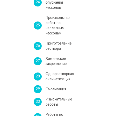
24
опускания
кессонов
Производство
работ по
25
наплавным
кессонам
Приготовление
26
раствора
Химическое
27
закрепление
Однорастворная
28
силикатизация
29
Смолизация
Изыскательные
30
работы
Работы по